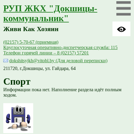
РУП ЖКХ "Докшицы-
коммунальник"
Живи Как Хозяин
(02157) 5-70-67 (приемная)
Круглосуточная оперативно-диспетчерская служба: 115
Телефон горячей линии – 8 (02157) 57201
dokshitsyjkh@vitobl.by (Для деловой переписки)
211720, г.Докшицы, ул. Гайдара, 64
Спорт
Информации пока нет. Наполнение раздела идёт полным
ходом.