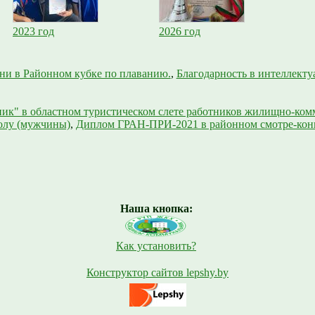
2023 год
2026 год
ни в Районном кубке по плаванию.
,
Благодарность в интеллектуа
 в областном туристическом слете работников жилищно-комму
олу (мужчины)
,
Диплом ГРАН-ПРИ-2021 в районном смотре-конк
Наша кнопка:
Как установить?
Конструктор сайтов lepshy.by