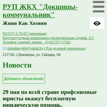
РУП ЖКХ "Докшицы-
коммунальник"
Живи Как Хозяин
(02157) 5-70-67 (приемная)
Круглосуточная оперативно-диспетчерская служба: 115
Телефон горячей линии – 8 (02157) 57201
dokshitsyjkh@vitobl.by (Для деловой переписки)
211720, г.Докшицы, ул. Гайдара, 64
Новости
Добавить объявление
29 мая по всей стране профсоюзные
юристы окажут бесплатную
юридическую помощь.