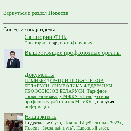
Вернуться в раздел
Новости
Соседние подразделы:
Санатории ФПБ
Санатории
, и другая
информация
.
Вышестоящие профсоюзные органы
Документы
ГИМН ФЕДЕРАЦИИ ПРОФСОЮЗОВ
БЕЛАРУСИ
,
СИМВОЛИКА ФЕДЕРАЦИИ
ПРОФСОЮЗОВ БЕЛАРУСИ
,
Тарифное
соглашение между МЖКХ и Белорусским
профсоюзом работников МПиКБП
, и другая
информация
.
Наша жизнь
Подразделы:
Сула
,
«Кветкі Віцебшчыны - 2022»
,
Проект "Звездный путь"
,
Народный забег
.