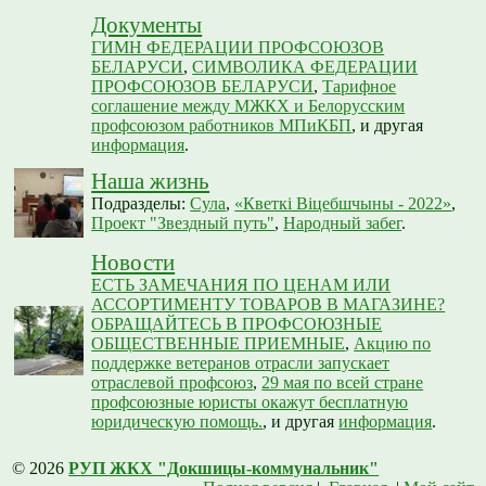
Документы
ГИМН ФЕДЕРАЦИИ ПРОФСОЮЗОВ
БЕЛАРУСИ
,
СИМВОЛИКА ФЕДЕРАЦИИ
ПРОФСОЮЗОВ БЕЛАРУСИ
,
Тарифное
соглашение между МЖКХ и Белорусским
профсоюзом работников МПиКБП
, и другая
информация
.
Наша жизнь
Подразделы:
Сула
,
«Кветкі Віцебшчыны - 2022»
,
Проект "Звездный путь"
,
Народный забег
.
Новости
ЕСТЬ ЗАМЕЧАНИЯ ПО ЦЕНАМ ИЛИ
АССОРТИМЕНТУ ТОВАРОВ В МАГАЗИНЕ?
ОБРАЩАЙТЕСЬ В ПРОФСОЮЗНЫЕ
ОБЩЕСТВЕННЫЕ ПРИЕМНЫЕ
,
Акцию по
поддержке ветеранов отрасли запускает
отраслевой профсоюз
,
29 мая по всей стране
профсоюзные юристы окажут бесплатную
юридическую помощь.
, и другая
информация
.
© 2026
РУП ЖКХ "Докшицы-коммунальник"